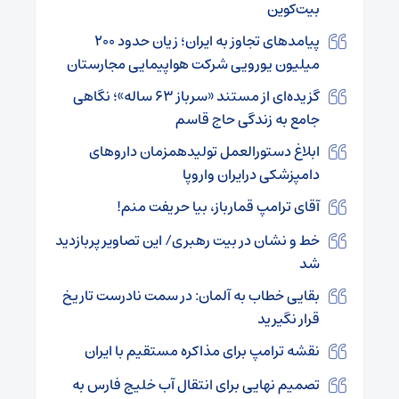
بیت‌کوین
پیامدهای تجاوز به ایران؛ زیان حدود ۲۰۰
میلیون یورویی شرکت هواپیمایی مجارستان
گزیده‌ای از مستند «سرباز ۶۳ ساله»؛ نگاهی
جامع به زندگی حاج قاسم
ابلاغ دستورالعمل تولیدهمزمان داروهای
دامپزشکی درایران واروپا
آقای ترامپ قمارباز، بیا حریفت منم!
خط و نشان در بیت رهبری/ این تصاویر پربازدید
شد
بقایی خطاب به آلمان: در سمت نادرست تاریخ
قرار نگیرید
نقشه ترامپ برای مذاکره مستقیم با ایران
تصمیم نهایی برای انتقال آب خلیج فارس به