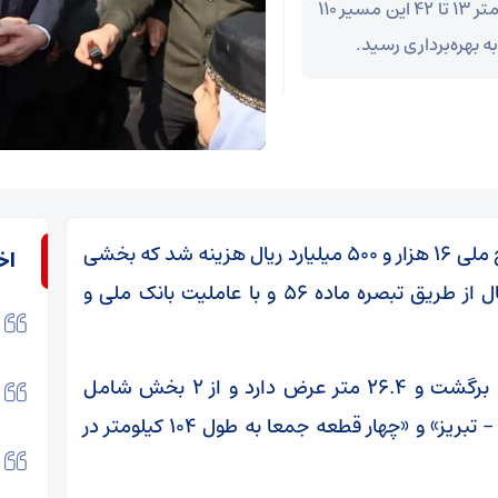
۲۹ کیلومتر از آزادراه مراغه – هشترود حد فاصل کیلومتر ۱۳ تا ۴۲ این مسیر ۱۱۰
ه بهره‌برداری رسید.
به گزارش بازار، برای احداث ۲۹ کیلومتر از این طرح ملی ۱۶ هزار و ۵۰۰ میلیارد ریال هزینه شد که بخشی
اخ
از سهم دولتی آن به میزان چهار هزار میلیارد ریال از طریق تبصره ماده ۵۶ و با عاملیت بانک ملی و
آزادراه مراغه – هشترود چهار خط عبوری رفت و برگشت و ۲۶.۴ متر عرض دارد و از ۲ بخش شامل
«قطعه ۶ کیلومتری در سمت شرق آزادراه زنجان – تبریز» و «چهار قطعه جمعا به طول ۱۰۴ کیلومتر در