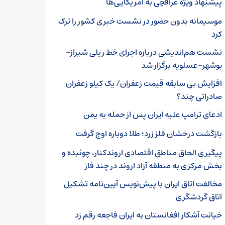
پیشنهاد ویژه عراقچی به آمریکایی‌ها
موسیمانه بدون حضور در نشست خبری کشور را ترک
کرد
نشست هم‌اندیشی درباره اجرای خط ریلی شیراز-
بوشهر-عسلویه برگزار شد
افزایش بی سابقه قیمت زعفران/ یک کیلو زعفران
صادراتی چند؟
ادعای ترامپ علیه ایران پس از حمله به یمن
بازگشت درخشان فلز زرد؛ طلا دوباره اوج گرفت
پیگیری الحاق مناطق اقتصادی اروندکنار، چوئبده و
بخش مرکزی به منطقه آزاد اروند در چند فاز
مخالفت اتاق ایران با پیش‌نویس آیین‌نامه تشکیل
اتاق گردشگری
خیانت آشکار افغانستان به ایران فاجعه رقم زد