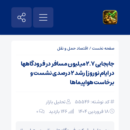
صفحه نخست
/
اقتصاد حمل و نقل
جابجایی ۲.۷ میلیون مسافر در فرودگاهها
در ایام نوروز| رشد ۲ درصدی نشست و
برخاست هواپیماها
کد نوشته: 55546
تحلیل بازار
۱۸ فروردین ۱۴۰۴
146 بازدید
۰