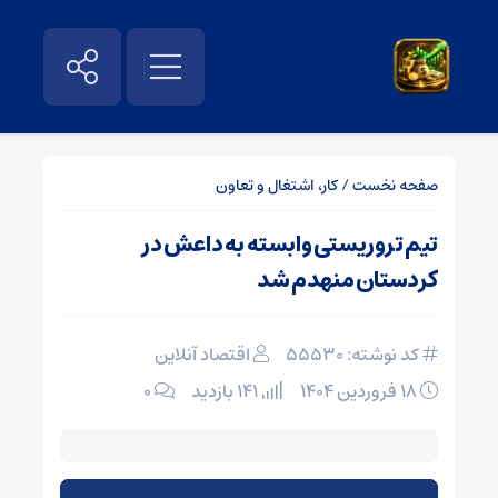
صفحه نخست
/
کار، اشتغال و تعاون
تیم تروریستی وابسته به داعش در
کردستان منهدم شد
کد نوشته: 55530
اقتصاد آنلاین
۱۸ فروردین ۱۴۰۴
141 بازدید
۰