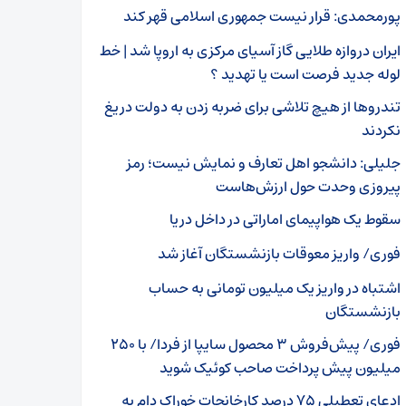
پورمحمدی: قرار نیست جمهوری اسلامی قهر کند
ایران دروازه طلایی گاز آسیای مرکزی به اروپا شد | خط
لوله جدید فرصت است یا تهدید ؟
تندرو‌ها از هیچ تلاشی برای ضربه زدن به دولت دریغ
نکردند
جلیلی: دانشجو اهل تعارف و نمایش نیست؛ رمز
پیروزی وحدت حول ارزش‌هاست
سقوط یک هواپیمای اماراتی در داخل دریا
فوری/ واریز معوقات بازنشستگان آغاز شد
اشتباه در واریز یک میلیون تومانی به حساب
بازنشستگان
فوری/ پیش‌فروش ۳ محصول سایپا از فردا/ با ۲۵۰
میلیون پیش پرداخت صاحب کوئیک شوید
ادعای تعطیلی ۷۵ درصد کارخانجات خوراک دام به