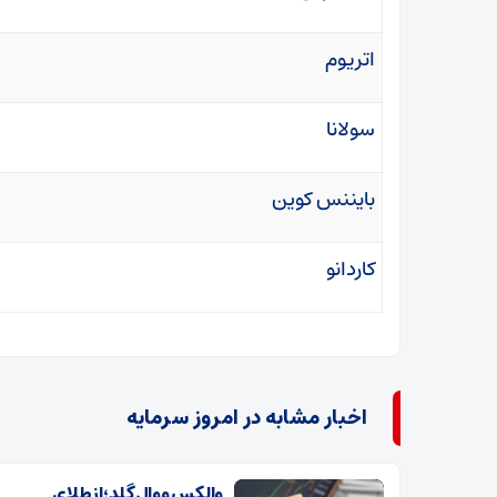
اتریوم
سولانا
بایننس کوین
کاردانو
اخبار مشابه در امروز سرمایه
والکس و وال گلد؛ از طلای