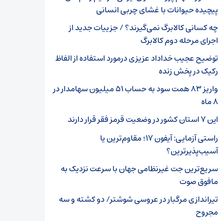
پیچیده حیوانات با غشای چربی انسانی
چه کسانی کالابرگ نمی‌گیرند؟ / جزییات جدید از
اجرای مرحله دوم کالابرگ
توضیح عجیب خداداد عزیزی درمورد استفاده از الفاظ
رکیک در پخش زنده
واریز ۸۳ همت سود به حساب ۵۱ میلیون سهامدار در
۸ ماه
این ۷ استان کشور در وضعیت قرمز فقر قرار دارند
راستی آزمایی: آیفون ۱۷؛ مقاوم‌ترین یا
آسیب‌پذیرترین؟
سریع‌ترین جت غیرنظامی جهان با سرعت نزدیک به
مافوق صوت
تیراندازی مرگبار در عروسی شوشتر/ دو کشته و سه
مجروح