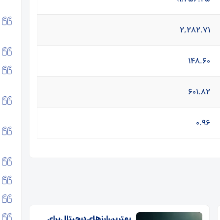
۲,۲۸۲.۷۱
۱۴۸.۶۰
۶۰۱.۸۲
۰.۹۶
بهترین ارزهای دیجیتال برای