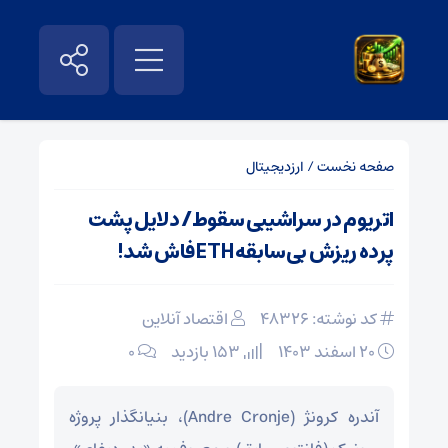
صفحه نخست
/
ارزدیجیتال
اتریوم در سراشیبی سقوط/ دلایل پشت
پرده ریزش بی‌سابقه ETH فاش شد!
کد نوشته: 48326
اقتصاد آنلاین
۲۰ اسفند ۱۴۰۳
153 بازدید
۰
آندره کرونژ (Andre Cronje)، بنیانگذار پروژه