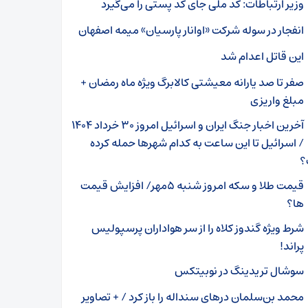
وزیر ارتباطات: کد ملی جای کد پستی را می‌گیرد
انفجار در سوله شرکت «اوانار پارسیان» میمه اصفهان
این قاتل اعدام شد
صفر تا صد یارانه معیشتی کالابرگ ویژه ماه رمضان +
مبلغ واریزی
آخرین اخبار جنگ ایران و اسرائیل امروز ۳۰ خرداد ۱۴۰۴
/ اسرائیل تا این ساعت به کدام شهر‌ها حمله کرده
؟
قیمت طلا و سکه امروز شنبه ۵مهر/ افزایش قیمت
ها؟
شرط ویژه گندوز کلاه را از سر هواداران پرسپولیس
پراند!
سوشال تریدینگ در نوبیتکس
محمد بن‌سلمان درهای سنداله را باز کرد / + تصاویر