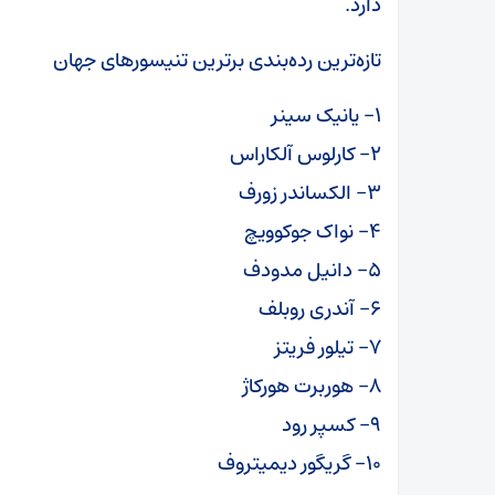
دارد.
تازه‌ترین رده‌بندی برترین تنیسورهای جهان
۱- یانیک سینر
۲- کارلوس آلکاراس
۳- الکساندر زورف
۴- نواک جوکوویچ
۵- دانیل مدودف
۶- آندری روبلف
۷- تیلور فریتز
۸- هوربرت هورکاژ
۹- کسپر رود
۱۰- گریگور دیمیتروف