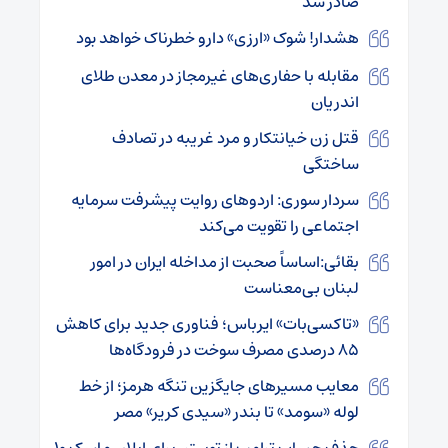
صادر شد
هشدار! شوک «ارزی» دارو خطرناک خواهد بود
مقابله با حفاری‌های غیرمجاز در معدن طلای
اندریان
قتل زن خیانتکار و مرد غریبه در تصادف
ساختگی
سردار سوری: اردوهای روایت پیشرفت سرمایه
اجتماعی را تقویت می‌کند
بقائی:اساساً صحبت از مداخله ایران در امور
لبنان بی‌معناست
«تاکسی‌بات» ایرباس؛ فناوری جدید برای کاهش
۸۵ درصدی مصرف سوخت در فرودگاه‌ها
معایب مسیرهای جایگزین تنگه هرمز؛ از خط
لوله «سومد» تا بندر «سیدی کریر» مصر
حذف حساب ترامپ از توییتر، برای ایلان ماسک ۱۰