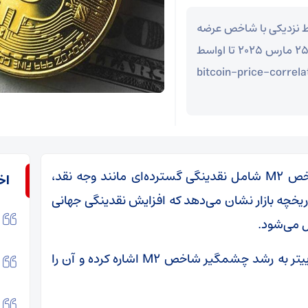
قدند که قیمت بیت‌ کوین (BTC) ارتباط نزدیکی با شاخص عرضه
پول M2 دارد و پیش‌بینی می‌کنند که بازار کریپتو از ۲۵ مارس ۲۰۲۵ تا اواسط
 یک روند صعودی خواهد شد.bitcoin-price-correlation-
به گزارش اقتصادآنلاین به نقل از رمزارزنیوز، شاخص M2 شامل نقدینگی گسترده‌ای مانند وجه نقد،
اخ
ریخچه بازار نشان می‌دهد که افزایش نقدینگی جهانی
ل می‌شود.
کالین تاکس کریپتو (Colin Talks Crypto) در توییتر به رشد چشمگیر شاخص M2 اشاره کرده و آن را