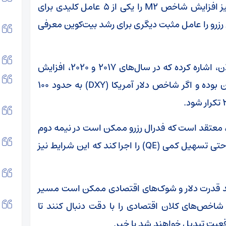
مایکل ون ده پوپه (Michaël van de Poppe) نیز افزایش شاخص M2 را یکی از ۵ عامل کلیدی برای
 رزرو را عامل مثبت دیگری برای رشد بیت‌کوین معرفی
در همین حال، توماس (Tomas)، اقتصاددان کلان، اشاره کرده که در سال‌های ۲۰۱۷ و ۲۰۲۰، افزایش
شاخص M2 با بهترین عملکرد بیت‌کوین همزمان بوده و اگر شاخص دلار آمریکا (DXY) به حدود ۱۰۰
Yimin)، پژوهشگر کلان، معتقد است که فدرال رزرو ممکن است در نیمه دوم
سال سیاست‌های انقباضی خود را متوقف کرده و حتی تسهیل کمی (QE) را اجرا کند که این شرایط نیز
نند قدرت دلار و شوک‌های اقتصادی ممکن است مسیر
اید شاخص‌های کلان اقتصادی را با دقت دنبال کنند تا
عیت تبدیل خواهند شد یا خیر.