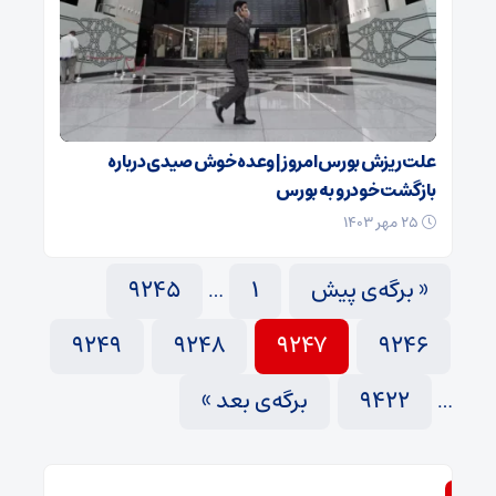
علت ریزش بورس امروز | وعده خوش صیدی درباره
بازگشت خودرو به بورس
۲۵ مهر ۱۴۰۳
« برگه‌ی پیش
1
9245
…
9249
9248
9247
9246
9422
برگه‌ی بعد »
…